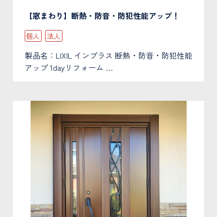
【窓まわり】断熱・防音・防犯性能アップ！
個人
法人
お問い
製品名：LIXIL インプラス 断熱・防音・防犯性能
アップ 1dayリフォーム …