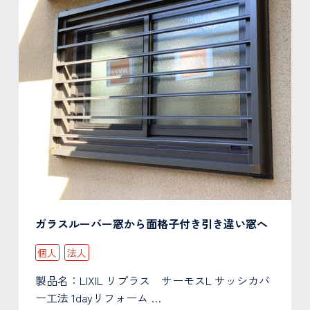
ガラスルーバー窓から面格子付き引き違い窓へ
個人
法人
製品名：LIXIL リプラス サーモスL サッシカバ
ー工法 1dayリフォーム …