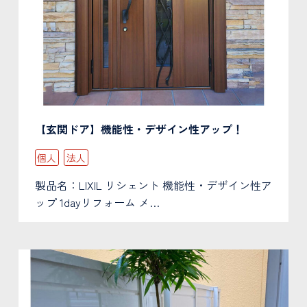
ハ
ス
ナ
【玄関ドア】機能性・デザイン性アップ！
個人
法人
製品名：LIXIL リシェント 機能性・デザイン性ア
ップ 1dayリフォーム メ…