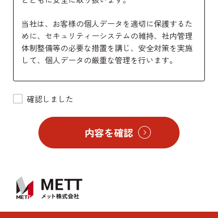
当社は、お客様の個人データを適切に保護するた
めに、セキュリティーシステムの維持、社内管理
体制整備等の必要な措置を講じ、安全対策を実施
して、個人データの厳重な管理を行います。
1.利用目的
当社は、収集した個人情報について、以下の目的
確認しました
のために利用いたします。
・相談・お問い合わせへの回答のため
・リクルートに関する使用のため?
2.第三者提供
当社は、あらかじめ同意がある場合又は個人情報
保護法その他の法令で認められている場合を除
き、個人データを第三者（委託先を除きます。）
に提供いたしません
業務上知り得た個人情報の内容を目的外利用のた