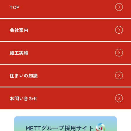
めに第三者に知らせたり、不当な目的に使用いた
TOP
しません。その業務に係る職を退いた後も同様と
し、必要な措置を講じます。
個人情報の利用は目的の範囲内で、 具体的な業務
会社案内
に応じ権限を与えられた者のみが、業務の遂行上
必要な限りにおいて行うものとします。
施工実績
3.開示請求
当社は、お客様が自己の個人情報について、開
示、訂正、使用停止、消去等の権利を有している
住まいの知識
ことを確認した後、お客様からのこれらの要求に
応じます。
お問い合わせ
当社は「個人情報の取扱いについて」を改定する
ことがあります。 その場合、全ての改定内容を当
社インターネットホームページにて公開します。
個人情報に関するお問い合わせやご相談は、下記
METTグループ採用サイト
の窓口にて承ります。