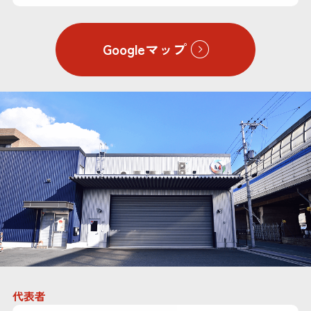
Googleマップ
ハ
ス
ナ
代表者