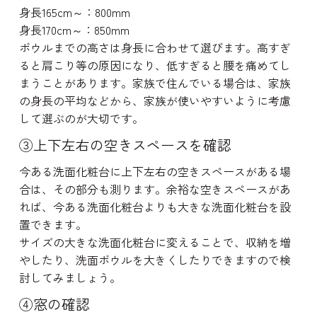
身長165cm～：
800mm
身長170cm～：
850mm
ボウルまでの高さは身長に合わせて選びます。高すぎ
ると肩こり等の原因になり、低すぎると腰を痛めてし
ハ
ス
まうことがあります。家族で住んでいる場合は、家族
ナ
の身長の平均などから、家族が使いやすいように考慮
して選ぶのが大切です。
③上下左右の空きスペースを確認
今ある洗面化粧台に上下左右の空きスペースがある場
合は、その部分も測ります。余裕な空きスペースがあ
れば、今ある洗面化粧台よりも大きな洗面化粧台を設
置できます。
サイズの大きな洗面化粧台に変えることで、収納を増
やしたり、洗面ボウルを大きくしたりできますので検
討してみましょう。
④窓の確認