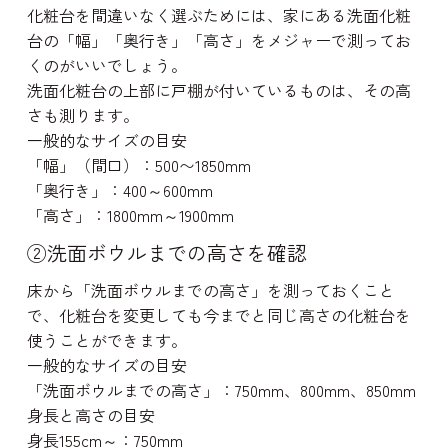
化粧台を間違いなく選ぶためには、家にある洗面化粧
台の「幅」「奥行き」「高さ」をメジャーで測ってお
くのがいいでしょう。
洗面化粧台の上部に戸棚が付いているものは、その高
お問い
さも測ります。
一般的なサイズの目安
「幅」（間口）：
500〜1850mm
「奥行き」：
400～600mm
「高さ」：
1800mm～1900mm
②洗面ボウルまでの高さを確認
床から「洗面ボウルまでの高さ」を測っておくこと
で、化粧台を変更しても今までと同じ高さの化粧台を
使うことができます。
一般的なサイズの目安
「洗面ボウルまでの高さ」：
750mm、800mm、850mm
身長と高さの目安
身長155cm～：
750mm