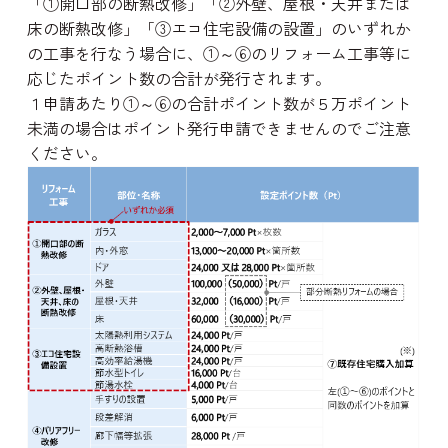
「①開口部の断熱改修」「②外壁、屋根・天井または
床の断熱改修」「③エコ住宅設備の設置」のいずれか
の工事を行なう場合に、①～⑥のリフォーム工事等に
応じたポイント数の合計が発行されます。
お問い
１申請あたり①～⑥の合計ポイント数が５万ポイント
未満の場合はポイント発行申請できませんのでご注意
ください。