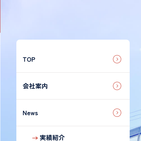
TOP
法
人
の
お
会社案内
客
様
News
g
個
人
実績紹介