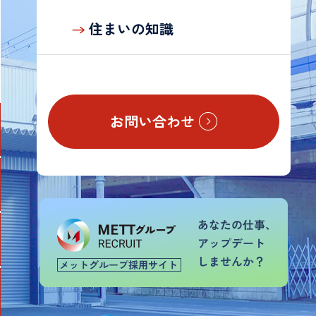
の
お
住まいの知識
客
様
お問い合わせ
TOP
会
社
案
内