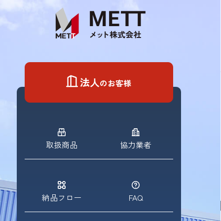
Skip
to
content
法人
のお客様
取扱商品
協力業者
納品フロー
FAQ