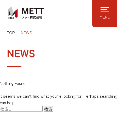
MENU
TOP
NEWS
NEWS
Nothing Found
It seems we can’t find what you’re looking for. Perhaps searchin
can help.
検
索: