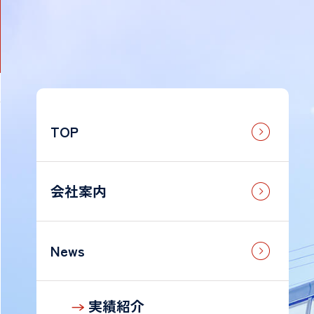
TOP
法
人
の
お
会社案内
客
様
News
g
個
人
実績紹介