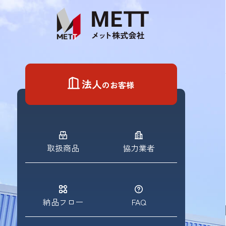
Skip
to
content
法人
のお客様
取扱商品
協力業者
納品フロー
FAQ