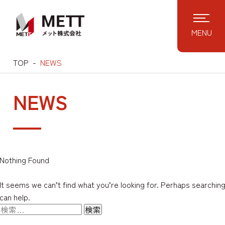
MENU
TOP
NEWS
NEWS
Nothing Found
It seems we can’t find what you’re looking for. Perhaps searchin
can help.
検
索: