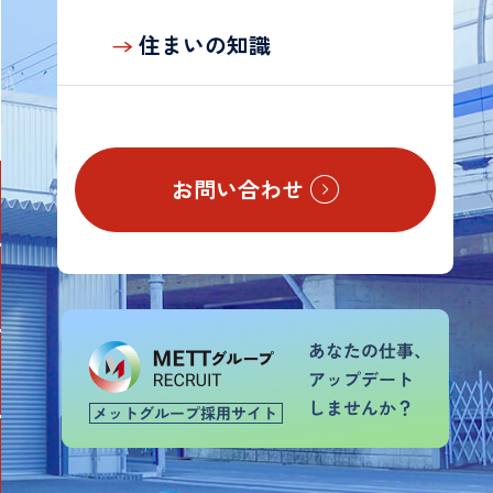
の
お
住まいの知識
客
様
お問い合わせ
TOP
会
社
案
内