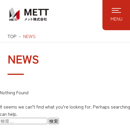
MENU
TOP
NEWS
NEWS
Nothing Found
It seems we can’t find what you’re looking for. Perhaps searchin
can help.
検
索: