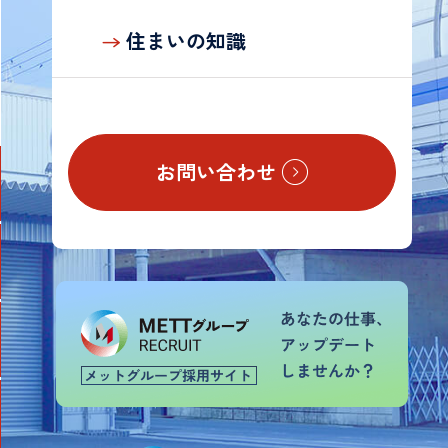
の
お
住まいの知識
客
様
お問い合わせ
TOP
会
社
案
内