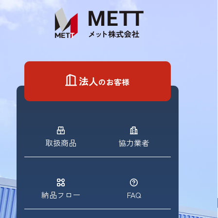
Skip
to
content
法人
のお客様
取扱商品
協力業者
納品フロー
FAQ