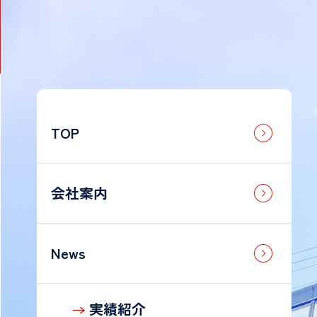
TOP
法
人
の
お
会社案内
客
様
News
g
個
人
実績紹介