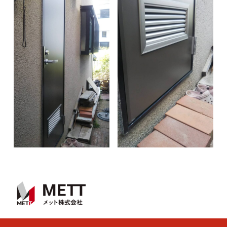
ハ
ス
ナ