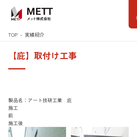
Skip
to
content
TOP
実績紹介
【庇】取付け工事
製品名：アート技研工業 庇
施工
施工後