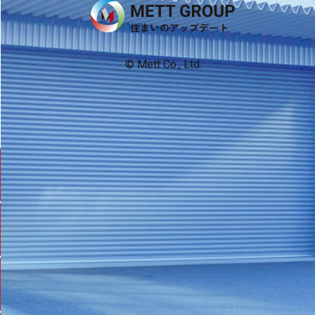
News
© Mett Co., Ltd.
実
績
紹
介
住
ま
い
の
知