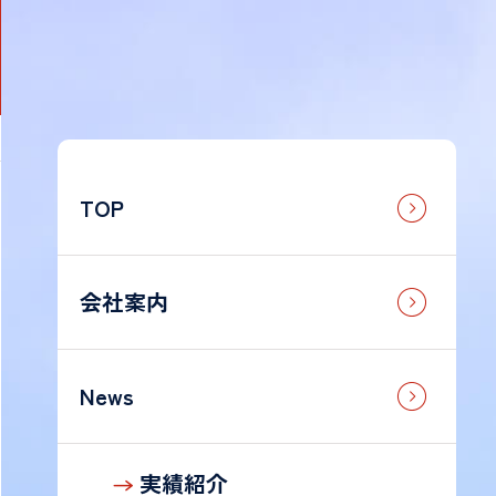
TOP
法
人
の
お
会社案内
客
様
News
個
人
実績紹介