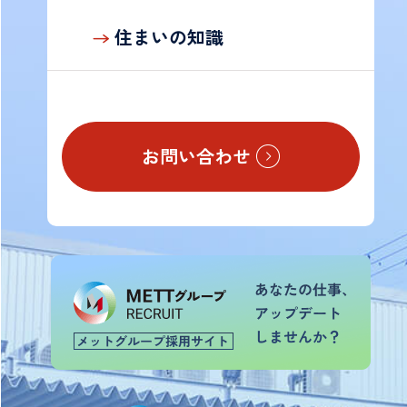
の
お
住まいの知識
客
様
お問い合わせ
TOP
会
社
案
内