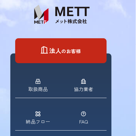
Skip
to
content
法人
のお客様
取扱商品
協力業者
納品フロー
FAQ