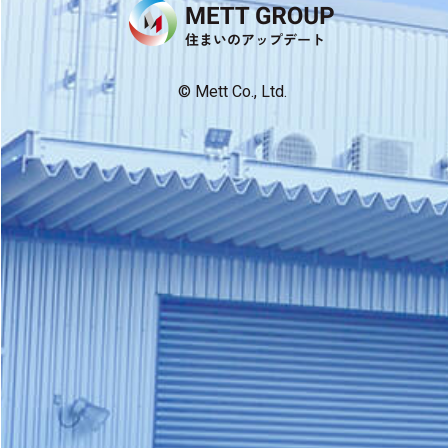
News
© Mett Co., Ltd.
実
績
紹
介
住
ま
い
の
知