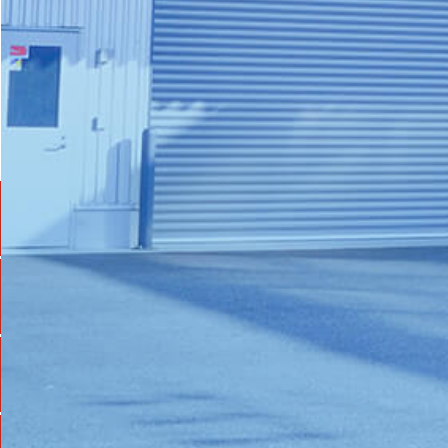
識
合わせ
メ
ッ