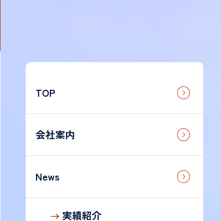
TOP
法
人
の
お
会社案内
客
様
News
個
人
実績紹介