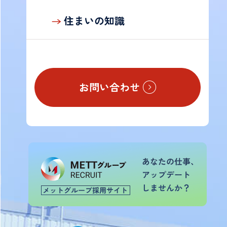
の
お
住まいの知識
客
様
お問い合わせ
TOP
会
社
案
内