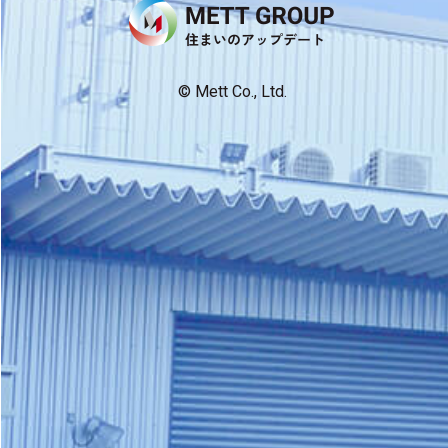
News
© Mett Co., Ltd.
実
績
紹
介
住
ま
い
の
知