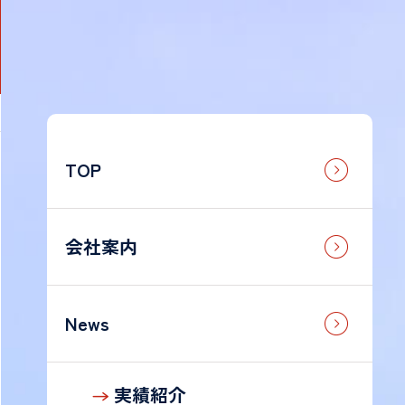
TOP
法
人
の
お
会社案内
客
様
News
個
人
実績紹介