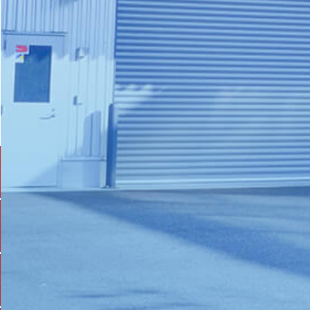
識
合わせ
メ
ッ