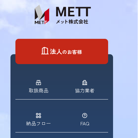
Skip
to
content
法人
のお客様
取扱商品
協力業者
納品フロー
FAQ