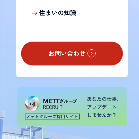
の
お
住まいの知識
客
様
お問い合わせ
TOP
会
社
案
内